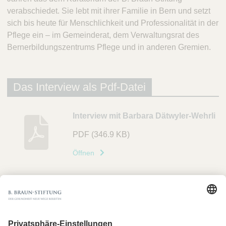
verabschiedet. Sie lebt mit ihrer Familie in Bern und setzt
sich bis heute für Menschlichkeit und Professionalität in der
Pflege ein – im Gemeinderat, dem Verwaltungsrat des
Bernerbildungszentrums Pflege und in anderen Gremien.
Das Interview als Pdf-Datei
B
Interview mit Barbara Dätwyler-Wehrli
e
PDF
(346.9 KB)
s
c
Öffnen
h
r
e
i
b
u