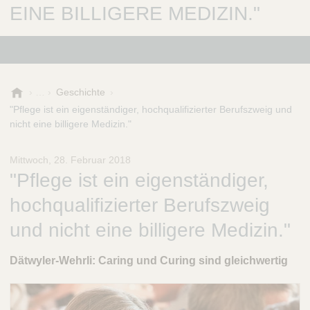
EINE BILLIGERE MEDIZIN."
B
Geschichte
.
"Pflege ist ein eigenständiger, hochqualifizierter Berufszweig und
B
nicht eine billigere Medizin."
r
a
Mittwoch, 28. Februar 2018
u
"Pflege ist ein eigenständiger,
n
-
hochqualifizierter Berufszweig
S
t
und nicht eine billigere Medizin."
i
f
Dätwyler-Wehrli: Caring und Curing sind gleichwertig
t
u
n
g