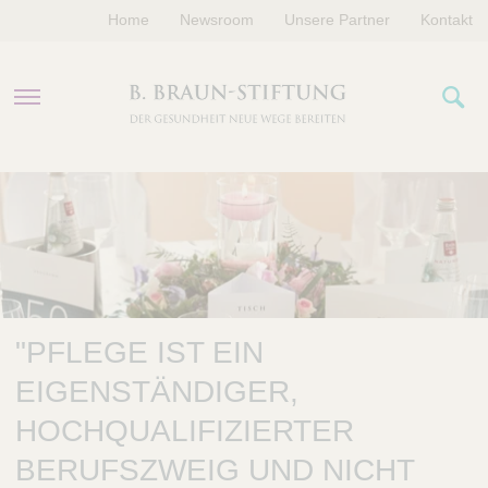
Home
Newsroom
Unsere Partner
Kontakt
PROGRAMME
FÖRDERUNGEN
VERANSTALTUNGEN
"PFLEGE IST EIN
ÜBER UNS
EIGENSTÄNDIGER,
HOCHQUALIFIZIERTER
BERUFSZWEIG UND NICHT