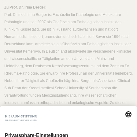
Zu Prof. Dr. Irina Berger:
Prof. Dr. med. Irina Berger ist Fachärztin für Pathologie und Molekulare
Pathologie und seit 2007 als Chefärztin am Pathologischen Institut des
Klinikum Kassel tätig. Sie ist in Russland aufgewachsen und hat dort
Humanmedizin studiert, promoviert und sich habilitiert. Bevor sie 1996 nach
Deutschland kam, arbeitete sie als Oberärztin am Pathologischen Institut der
Universität Kemerovo. In Deutschland absolvierte sie verschiedene klinische
und wissenschaftliche Tätigkeiten an den Universitäten Mainz und
Heidelberg, dem Deutschen Krebsforschungszentrum und dem Zentrum für
Rheuma-Pathologie. Sie erwarb ihre Professur an der Universität Heidelberg.
Neben ihrer Tätigkeit als Chefärztin trägt Irina Berger als Associated Clinical
Sub Dean der Kassel medical School/University of Southampton die
Verantwortung für den Medizinstudiengang. Ihre wissenschaftlichen
Interessen umfassen orthopädische und onkologische Aspekte. Zu diesen
Schwerpunkten referiert sie in der Internationalen Akademie für Pathologie.