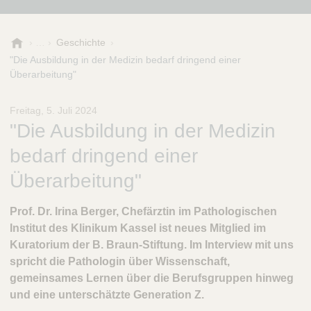
B
Geschichte
.
"Die Ausbildung in der Medizin bedarf dringend einer
B
Überarbeitung"
r
a
Freitag, 5. Juli 2024
u
"Die Ausbildung in der Medizin
n
-
bedarf dringend einer
S
t
Überarbeitung"
i
f
Prof. Dr. Irina Berger, Chefärztin im Pathologischen
t
Institut des Klinikum Kassel ist neues Mitglied im
u
Kuratorium der B. Braun-Stiftung. Im Interview mit uns
n
g
spricht die Pathologin über Wissenschaft,
gemeinsames Lernen über die Berufsgruppen hinweg
und eine unterschätzte Generation Z.