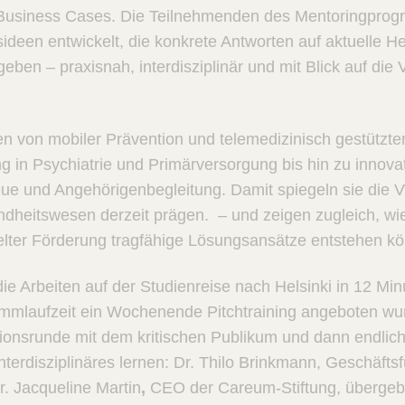
Business Cases. Die Teilnehmenden des Mentoringpro
sideen entwickelt, die konkrete Antworten auf aktuelle 
ben – praxisnah, interdisziplinär und mit Blick auf die
en von mobiler Prävention und telemedizinisch gestützte
ng in Psychiatrie und Primärversorgung bis hin zu innova
reue und Angehörigenbegleitung. Damit spiegeln sie die V
ndheitswesen derzeit prägen. – und zeigen zugleich, wi
lter Förderung tragfähige Lösungsansätze entstehen k
ie Arbeiten auf der Studienreise nach Helsinki in 12 Minu
mmlaufzeit ein Wochenende Pitchtraining angeboten wu
ionsrunde mit dem kritischen Publikum und dann endlich
nterdisziplinäres lernen: Dr. Thilo Brinkmann, Geschäfts
Dr. Jacqueline Martin
,
CEO der Careum-Stiftung, übergeben