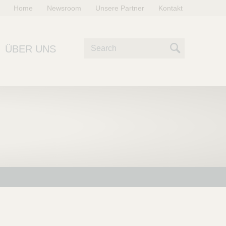
Home
Newsroom
Unsere Partner
Kontakt
S
ÜBER UNS
u
S
c
e
h
e
a
r
c
h