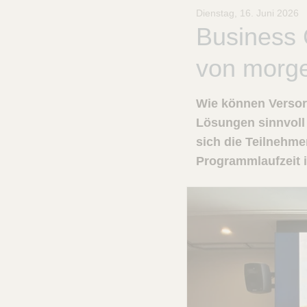
B
Dienstag, 16. Juni 2026
r
Business 
a
u
von morg
n
-
S
Wie können Versorg
t
i
Lösungen sinnvoll 
f
sich die Teilnehm
t
Programmlaufzeit i
u
n
g