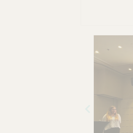
Vorher
iges
Bild