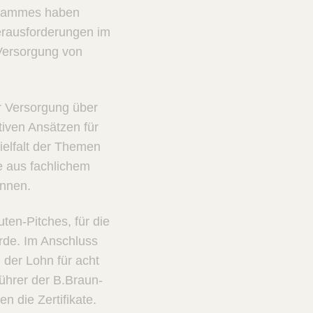
grammes haben
Herausforderungen im
 Versorgung von
r Versorgung über
tiven Ansätzen für
ielfalt der Themen
e aus fachlichem
önnen.
ten-Pitches, für die
rde. Im Anschluss
 der Lohn für acht
führer der B.Braun-
 die Zertifikate.