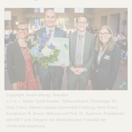
Copyright: André Wirsig, Dresden
v. l. n. r.: Marte Sybill Kessler, Stifterverband, Preisträger Dr.
Götz Fabry, Albert-Ludwigs-Universität Freiburg, Arne Evers,
Kuratorium B. Braun-Stiftung und Prof. Dr. Kadmon, Präsidentin
des MFT und Dekanin der Medizinischen Fakultät der
Universität Augsburg.