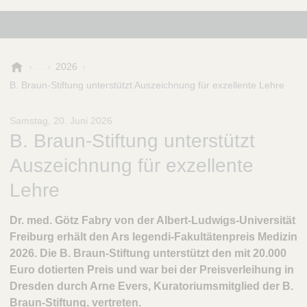
B
2026
.
B. Braun-Stiftung unterstützt Auszeichnung für exzellente Lehre
B
r
Samstag, 20. Juni 2026
a
B. Braun-Stiftung unterstützt
u
n
Auszeichnung für exzellente
-
S
Lehre
t
i
Dr. med. Götz Fabry von der Albert-Ludwigs-Universität
f
Freiburg erhält den Ars legendi-Fakultätenpreis Medizin
t
2026. Die B. Braun-Stiftung unterstützt den mit 20.000
u
n
Euro dotierten Preis und war bei der Preisverleihung in
g
Dresden durch Arne Evers, Kuratoriumsmitglied der B.
Braun-Stiftung, vertreten.