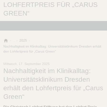
LOHFERTPREIS FÜR „CARUS
GREEN“
B
2025
.
Nachhaltigkeit im Klinikalltag: Universitätsklinikum Dresden erhält
B
den Lohfertpreis für „Carus Green“
r
a
Mittwoch, 17. September 2025
u
Nachhaltigkeit im Klinikalltag:
n
-
Universitätsklinikum Dresden
S
t
erhält den Lohfertpreis für „Carus
i
Green“
f
t
u