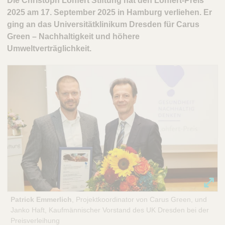
Die Christoph Lohfert Stiftung hat den Lohfert-Preis
n
2025 am 17. September 2025 in Hamburg verliehen. Er
g
ging an das Universitätklinikum Dresden für Carus
Green – Nachhaltigkeit und höhere
Umweltverträglichkeit.
Patrick Emmerlich
, Projektkoordinator von Carus Green, und
Janko Haft, Kaufmännischer Vorstand des UK Dresden bei der
Preisverleihung