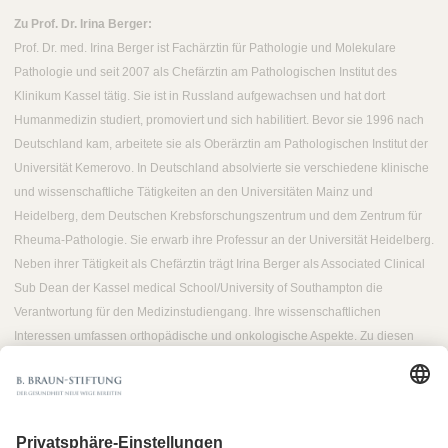
Zu Prof. Dr. Irina Berger:
Prof. Dr. med. Irina Berger ist Fachärztin für Pathologie und Molekulare
Pathologie und seit 2007 als Chefärztin am Pathologischen Institut des
Klinikum Kassel tätig. Sie ist in Russland aufgewachsen und hat dort
Humanmedizin studiert, promoviert und sich habilitiert. Bevor sie 1996 nach
Deutschland kam, arbeitete sie als Oberärztin am Pathologischen Institut der
Universität Kemerovo. In Deutschland absolvierte sie verschiedene klinische
und wissenschaftliche Tätigkeiten an den Universitäten Mainz und
Heidelberg, dem Deutschen Krebsforschungszentrum und dem Zentrum für
Rheuma-Pathologie. Sie erwarb ihre Professur an der Universität Heidelberg.
Neben ihrer Tätigkeit als Chefärztin trägt Irina Berger als Associated Clinical
Sub Dean der Kassel medical School/University of Southampton die
Verantwortung für den Medizinstudiengang. Ihre wissenschaftlichen
Interessen umfassen orthopädische und onkologische Aspekte. Zu diesen
Schwerpunkten referiert sie in der Internationalen Akademie für Pathologie.