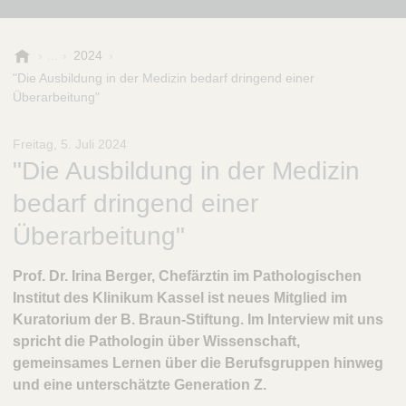
B
2024
.
"Die Ausbildung in der Medizin bedarf dringend einer
B
Überarbeitung"
r
a
Freitag, 5. Juli 2024
u
"Die Ausbildung in der Medizin
n
-
bedarf dringend einer
S
t
Überarbeitung"
i
f
Prof. Dr. Irina Berger, Chefärztin im Pathologischen
t
Institut des Klinikum Kassel ist neues Mitglied im
u
Kuratorium der B. Braun-Stiftung. Im Interview mit uns
n
g
spricht die Pathologin über Wissenschaft,
gemeinsames Lernen über die Berufsgruppen hinweg
und eine unterschätzte Generation Z.