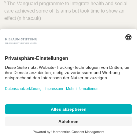
v
The Vanguard programme to integrate health and social
care achieved some of its aims but took time to show an
effect (nihr.ac.uk)
F
o
l
Impressum
g
e
Nutzungsbedingungen
n
Datenschutz
S
Cookie Einstellungen
i
e
Copyright B. Braun Stiftung