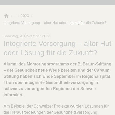
B
2023
.
Integrierte Versorgung – alter Hut oder Lösung für die Zukunft?
B
r
Samstag, 4. November 2023
a
Integrierte Versorgung – alter Hut
u
n
oder Lösung für die Zukunft?
-
S
Alumni des Mentoringprogramms der B. Braun-Stiftung
t
i
– der Gesundheit neue Wege bereiten und der Careum
f
Stiftung haben sich Ende September im Regionalspital
t
Thun über integrierte Gesundheitsversorgung in
u
schwer zu versorgenden Regionen der Schweiz
n
informiert.
g
Am Beispiel der Schweizer Projekte wurden Lösungen für
die Herausforderungen der Gesundheitsversorgung