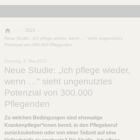
B
2022
.
Neue Studie: „Ich pflege wieder, wenn …“ sieht ungenutztes
B
Potenzial von 300.000 Pflegenden
r
a
Sonntag, 8. Mai 2022
u
Neue Studie: „Ich pflege wieder,
n
-
wenn …“ sieht ungenutztes
S
t
Potenzial von 300.000
i
Pflegenden
f
t
u
Zu welchen Bedingungen sind ehemalige
n
Krankenpfleger*innen bereit, in den Pflegeberuf
g
zurückzukehren oder von einer Teilzeit auf eine