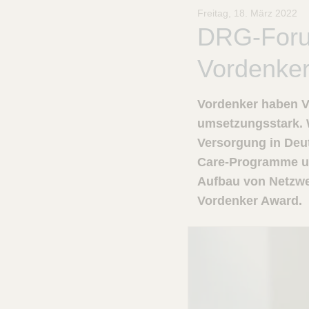
B
Freitag, 18. März 2022
r
DRG-Forum
a
u
Vordenke
n
-
S
Vordenker haben Vi
t
i
umsetzungsstark. W
f
Versorgung in Deu
t
Care-Programme un
u
n
Aufbau von Netzwe
g
Vordenker Award.