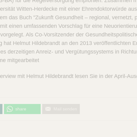
-BA) für die Regelversorgung empfohlen. Zusammen mi
versität Witten-Herdecke mit einer Ehrendoktorwürde aus
em das Buch "Zukunft Gesundheit – regional, vernetzt, pa
damit einen umfassenden Vorschlag für eine Neuorientier
orgelegt. Als Co-Vorsitzender der Gesundheitspolitisc
ng hat Helmut Hildebrandt an den 2013 veröffentlichten 
es derzeitigen Anreiz- und Vergütungssystems in Richtun
me mitgearbeitet
terview mit Helmut Hildebrandt lesen Sie in der April-A
share
Mail senden