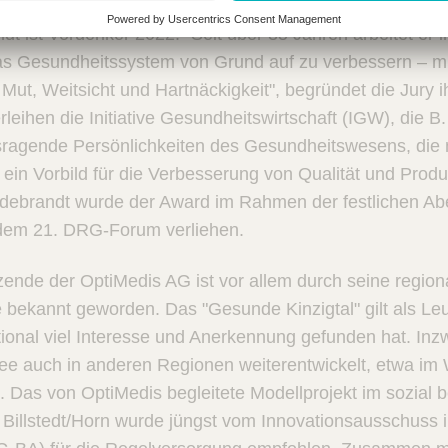
dt ist Vordenker 2022. "Seit über 35 Jahren arbeitet er i
das Gesundheitssystem von Grund auf zu verbessern – mi
ut, Weitsicht und Hartnäckigkeit", begründet die Jury 
eihen die Initiative Gesundheitswirtschaft (IGW), die B
ragende Persönlichkeiten des Gesundheitswesens, die m
ein Vorbild für die Verbesserung von Qualität und Produk
ldebrandt wurde der Award im Rahmen der festlichen Ab
dem 21. DRG-Forum verliehen.
ende der OptiMedis AG ist vor allem durch seine regiona
bekannt geworden. Das "Gesunde Kinzigtal" gilt als Leu
ational viel Interesse und Anerkennung gefunden hat. Inz
dee auch in anderen Regionen weiterentwickelt, etwa im
 Das von OptiMedis begleitete Modellprojekt im sozial b
l Billstedt/Horn wurde jüngst vom Innovationsausschus