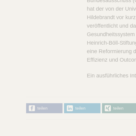
Bundesausschuss (G
hat der von der Uni
Hildebrandt vor kurz
veröffentlicht und 
Gesundheitssystem v
Heinrich-Böll-Stiftu
eine Reformierung d
Effizienz und Outco
Ein ausführliches In
teilen
teilen
teilen