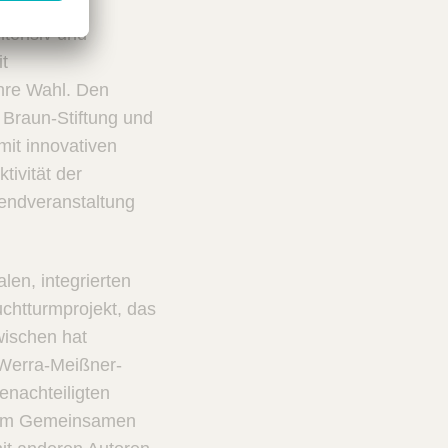
ntensiv und
t
ihre Wahl. Den
. Braun-Stiftung und
it innovativen
tivität der
endveranstaltung
len, integrierten
chtturmprojekt, das
wischen hat
 Werra-Meißner-
enachteiligten
s im Gemeinsamen