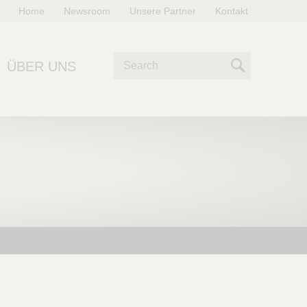
Home
Newsroom
Unsere Partner
Kontakt
S
ÜBER UNS
u
S
c
e
h
e
a
r
c
h