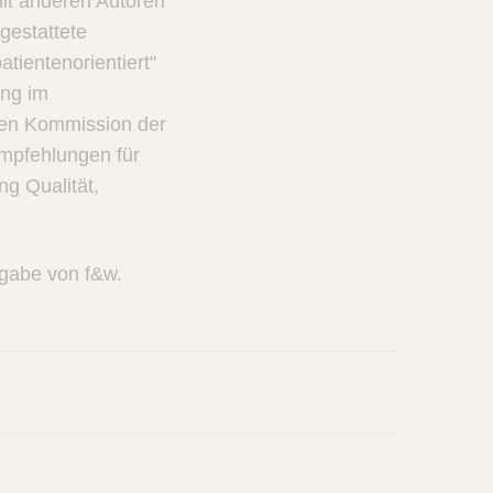
t anderen Autoren
gestattete
tientenorientiert"
ung im
hen Kommission der
Empfehlungen für
g Qualität,
usgabe von f&w.