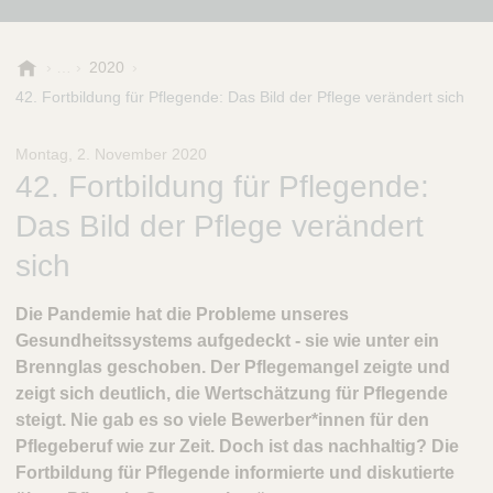
B
2020
.
42. Fortbildung für Pflegende: Das Bild der Pflege verändert sich
B
r
Montag, 2. November 2020
a
42. Fortbildung für Pflegende:
u
n
Das Bild der Pflege verändert
-
S
sich
t
i
Die Pandemie hat die Probleme unseres
f
Gesundheitssystems aufgedeckt - sie wie unter ein
t
Brennglas geschoben. Der Pflegemangel zeigte und
u
n
zeigt sich deutlich, die Wertschätzung für Pflegende
g
steigt. Nie gab es so viele Bewerber*innen für den
Pflegeberuf wie zur Zeit. Doch ist das nachhaltig? Die
Fortbildung für Pflegende informierte und diskutierte