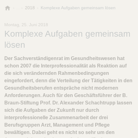
B
2018
Komplexe Aufgaben gemeinsam lösen
.
B
Montag, 25. Juni 2018
r
Komplexe Aufgaben gemeinsam
a
u
lösen
n
-
Der Sachverständigenrat im Gesundheitswesen hat
S
schon 2007 die Interprofessionalität als Reaktion auf
t
i
die sich verändernden Rahmenbedingungen
f
eingefordert, denn die Verteilung der Tätigkeiten in den
t
Gesundheitsberufen entspräche nicht modernen
u
Anforderungen. Auch für den Geschäftsführer der B.
n
Braun-Stiftung Prof. Dr. Alexander Schachtrupp lassen
g
sich die Aufgaben der Zukunft nur durch
interprofessionelle Zusammenarbeit der drei
Berufsgruppen Arzt, Management und Pflege
bewältigen. Dabei geht es nicht so sehr um den