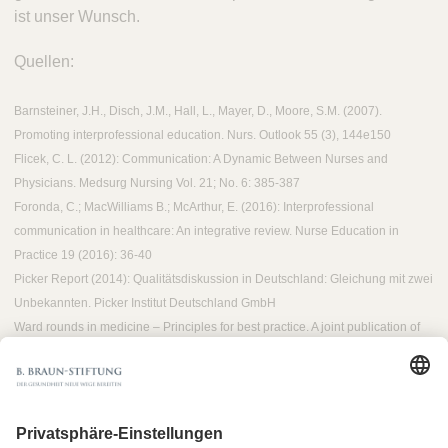
ist unser Wunsch.
Quellen:
Barnsteiner, J.H., Disch, J.M., Hall, L., Mayer, D., Moore, S.M. (2007).
Promoting interprofessional education. Nurs. Outlook 55 (3), 144e150
Flicek, C. L. (2012): Communication: A Dynamic Between Nurses and
Physicians. Medsurg Nursing Vol. 21; No. 6: 385-387
Foronda, C.; MacWilliams B.; McArthur, E. (2016): Interprofessional
communication in healthcare: An integrative review. Nurse Education in
Practice 19 (2016): 36-40
Picker Report (2014): Qualitätsdiskussion in Deutschland: Gleichung mit zwei
Unbekannten. Picker Institut Deutschland GmbH
Ward rounds in medicine – Principles for best practice. A joint publication of
the Royal College of Physicians and Royal College of Nursing, Octobre 2012