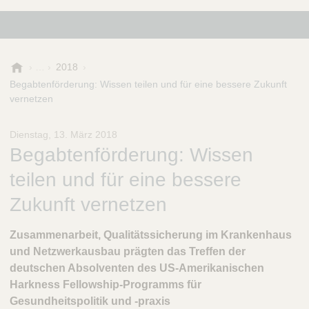
B
2018
.
Begabtenförderung: Wissen teilen und für eine bessere Zukunft
B
vernetzen
r
a
Dienstag, 13. März 2018
u
Begabtenförderung: Wissen
n
-
teilen und für eine bessere
S
t
Zukunft vernetzen
i
f
Zusammenarbeit, Qualitätssicherung im Krankenhaus
t
und Netzwerkausbau prägten das Treffen der
u
deutschen Absolventen des US-Amerikanischen
n
g
Harkness Fellowship-Programms für
Gesundheitspolitik und -praxis