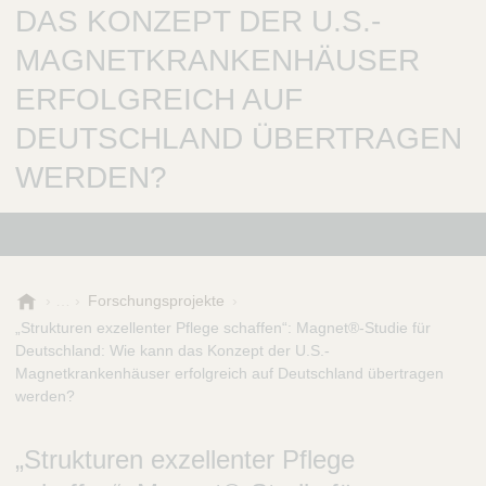
DAS KONZEPT DER U.S.-
MAGNETKRANKENHÄUSER
ERFOLGREICH AUF
DEUTSCHLAND ÜBERTRAGEN
WERDEN?
B
Forschungsprojekte
.
„Strukturen exzellenter Pflege schaffen“: Magnet®-Studie für
B
Deutschland: Wie kann das Konzept der U.S.-
r
Magnetkrankenhäuser erfolgreich auf Deutschland übertragen
a
werden?
u
n
„Strukturen exzellenter Pflege
-
S