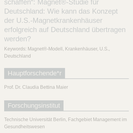
schaffen“: Magnet®-Studie für
t
Deutschland: Wie kann das Konzept
i
f
der U.S.-Magnetkrankenhäuser
t
erfolgreich auf Deutschland übertragen
u
n
werden?
g
Keywords: Magnet®-Modell, Krankenhäuser, U.S.,
Deutschland
Hauptforschende*r
Prof. Dr. Claudia Bettina Maier
Forschungsinstitut
Technische Universität Berlin, Fachgebiet Management im
Gesundheitswesen