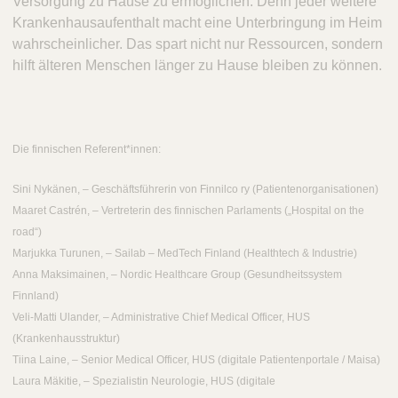
Versorgung zu Hause zu ermöglichen. Denn jeder weitere
Krankenhausaufenthalt macht eine Unterbringung im Heim
wahrscheinlicher. Das spart nicht nur Ressourcen, sondern
hilft älteren Menschen länger zu Hause bleiben zu können.
Die finnischen Referent*innen:
Sini Nykänen, – Geschäftsführerin von Finnilco ry (Patientenorganisationen)
Maaret Castrén, – Vertreterin des finnischen Parlaments („Hospital on the
road“)
Marjukka Turunen, – Sailab – MedTech Finland (Healthtech & Industrie)
Anna Maksimainen, – Nordic Healthcare Group (Gesundheitssystem
Finnland)
Veli-Matti Ulander, – Administrative Chief Medical Officer, HUS
(Krankenhausstruktur)
Tiina Laine, – Senior Medical Officer, HUS (digitale Patientenportale / Maisa)
Laura Mäkitie, – Spezialistin Neurologie, HUS (digitale