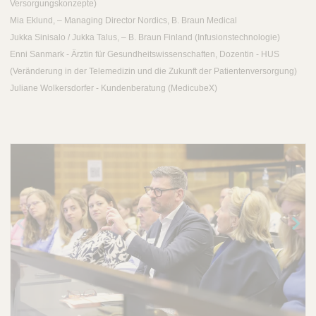
Versorgungskonzepte)
Mia Eklund, – Managing Director Nordics, B. Braun Medical
Jukka Sinisalo / Jukka Talus, – B. Braun Finland (Infusionstechnologie)
Enni Sanmark - Ärztin für Gesundheitswissenschaften, Dozentin - HUS
(Veränderung in der Telemedizin und die Zukunft der Patientenversorgung)
Juliane Wolkersdorfer - Kundenberatung (MedicubeX)
Vor
Näc
heri
hste
ges
s
Bild
Bild