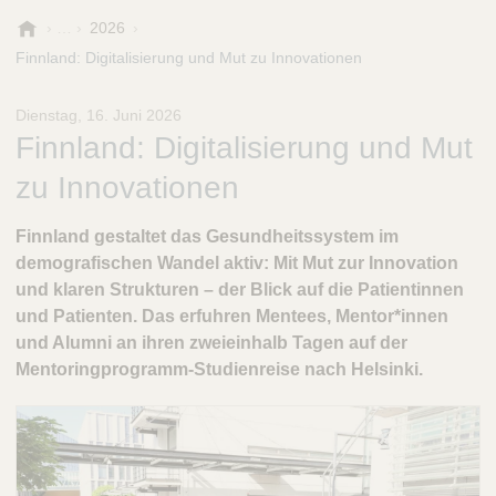
B
2026
.
Finnland: Digitalisierung und Mut zu Innovationen
B
r
Dienstag, 16. Juni 2026
a
Finnland: Digitalisierung und Mut
u
n
zu Innovationen
-
S
Finnland gestaltet das Gesundheitssystem im
t
i
demografischen Wandel aktiv: Mit Mut zur Innovation
f
und klaren Strukturen – der Blick auf die Patientinnen
t
und Patienten. Das erfuhren Mentees, Mentor*innen
u
und Alumni an ihren zweieinhalb Tagen auf der
n
Mentoringprogramm-Studienreise nach Helsinki.
g