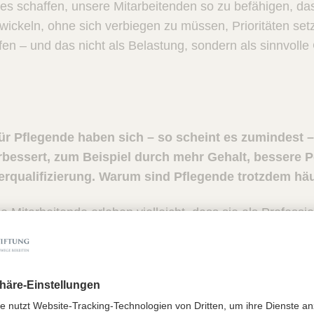
es schaffen, unsere Mitarbeitenden so zu befähigen, das
ickeln, ohne sich verbiegen zu müssen, Prioritäten set
fen – und das nicht als Belastung, sondern als sinnvoll
r Pflegende haben sich – so scheint es zumindest – 
rbessert, zum Beispiel durch mehr Gehalt, bessere 
erqualifizierung. Warum sind Pflegende trotzdem hä
Mitarbeitende erleben vielleicht, dass sie als Professio
rtschätzung erhalten, die sie sich wünschen. Zum Teil
ig nicht. Ich mag den Begriff Wertschätzung nicht unbed
 wird, wenn es darum geht: Wie gehen wir miteinander u
 Wie treffen wir gemeinsam Entscheidungen?