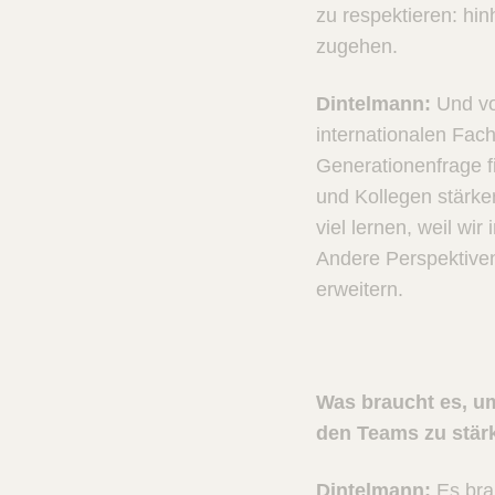
zu respektieren: hi
zugehen.
Dintelmann:
Und von
internationalen Fac
Generationenfrage fi
und Kollegen stärke
viel lernen, weil wir
Andere Perspektiven
erweitern.
Was braucht es, um
den Teams zu stär
Dintelmann:
Es brau