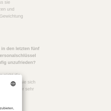
s sie
zen und
e Gewichtung
in den letzten fünf
Personalschlüssel
ufig unzufrieden?
n nicht die
 schenken sie sich
ingt, weil er sehr
m? Wie