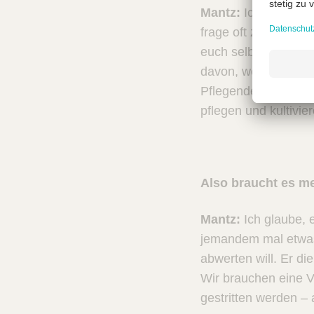
Mantz:
Ich erlebe e
frage oft zurück: W
euch selbst? Und we
davon, welche Resso
Pflegenden so sehr, 
pflegen und kultivier
Also braucht es m
Mantz:
Ich glaube, 
jemandem mal etwas
abwerten will. Er di
Wir brauchen eine Ve
gestritten werden – 