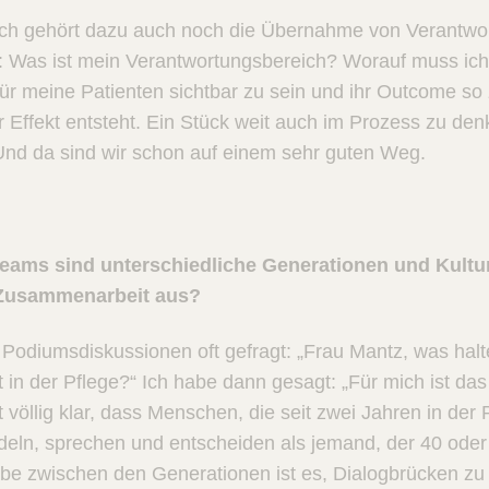
ch gehört dazu auch noch die Übernahme von Verantwort
n: Was ist mein Verantwortungsbereich? Worauf muss ic
r meine Patienten sichtbar zu sein und ihr Outcome so 
r Effekt entsteht. Ein Stück weit auch im Prozess zu denk
Und da sind wir schon auf einem sehr guten Weg.
teams sind unterschiedliche Generationen und Kultu
e Zusammenarbeit aus?
 Podiumsdiskussionen oft gefragt: „Frau Mantz, was hal
 in der Pflege?“ Ich habe dann gesagt: „Für mich ist das k
t völlig klar, dass Menschen, die seit zwei Jahren in der 
eln, sprechen und entscheiden als jemand, der 40 oder 
gabe zwischen den Generationen ist es, Dialogbrücken z