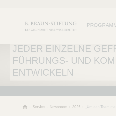
PROGRAM
„UM DAS TEAM STARK 
JEDER EINZELNE GEFR
FÜHRUNGS- UND KOM
ENTWICKELN
B
Service
Newsroom
2026
„Um das Team star
.