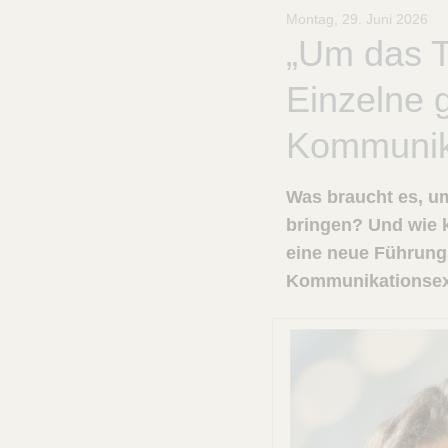
B
Montag, 29. Juni 2026
r
„Um das T
a
u
Einzelne 
n
-
S
Kommunika
t
i
f
Was braucht es, um
t
bringen? Und wie 
u
eine neue Führungs
n
g
Kommunikationsexp