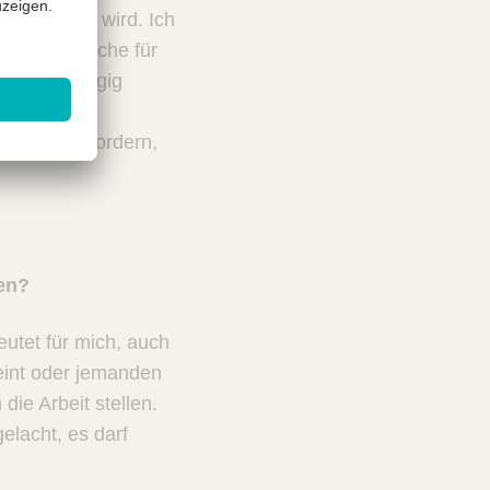
 gebraucht wird. Ich
nander, welche für
n – unabhängig
sche den
ieren, einfordern,
en?
utet für mich, auch
eint oder jemanden
die Arbeit stellen.
elacht, es darf