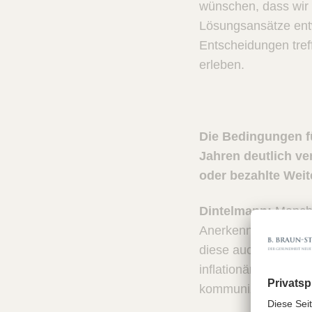
wünschen, dass wir 
Lösungsansätze entw
Entscheidungen tref
erleben.
Die Bedingungen fü
Jahren deutlich ve
oder bezahlte Weit
Dintelmann:
Manche 
Anerkennung oder We
diese auch gegenseit
inflationär benutzt
kommunizieren wir?