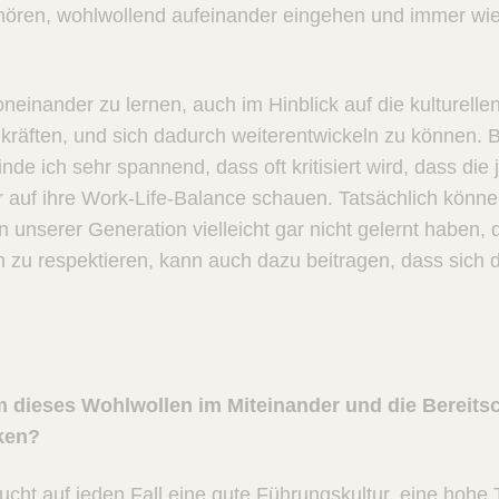
nhören, wohlwollend aufeinander eingehen und immer wi
einander zu lernen, auch im Hinblick auf die kulturelle
hkräften, und sich dadurch weiterentwickeln zu können. B
nde ich sehr spannend, dass oft kritisiert wird, dass die
r auf ihre Work-Life-Balance schauen. Tatsächlich könn
 in unserer Generation vielleicht gar nicht gelernt haben,
 zu respektieren, kann auch dazu beitragen, dass sich d
 dieses Wohlwollen im Miteinander und die Bereitsch
ken?
cht auf jeden Fall eine gute Führungskultur, eine hohe