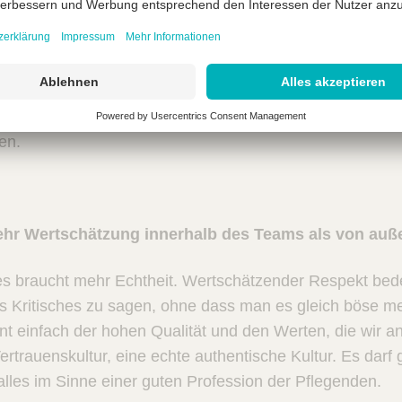
benfalls, dass das Wort Wertschätzung für alles Mögliche
elche Werte wollt ihr denn schätzen – welche Werte mitei
lche Werte könnt ihr auch selbst pflegen und kultiviere
urcen fehlen. Werte kann ich jeden Tag leben! Ich wün
dass die Bedingungen etwas sind, das sie sich selbst kre
en.
ehr Wertschätzung innerhalb des Teams als von auß
es braucht mehr Echtheit. Wertschätzender Respekt bede
 Kritisches zu sagen, ohne dass man es gleich böse m
ent einfach der hohen Qualität und den Werten, die wir an 
rtrauenskultur, eine echte authentische Kultur. Es darf g
alles im Sinne einer guten Profession der Pflegenden.