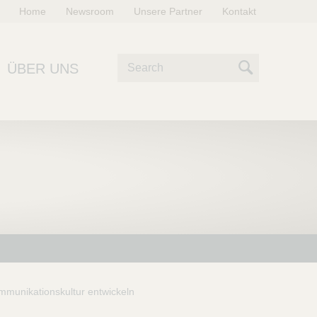
Home
Newsroom
Unsere Partner
Kontakt
S
ÜBER UNS
u
S
c
e
h
e
a
r
c
h
mmunikationskultur entwickeln