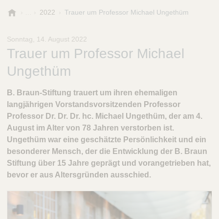
B
2022
Trauer um Professor Michael Ungethüm
.
B
Sonntag, 14. August 2022
r
Trauer um Professor Michael
a
u
Ungethüm
n
-
B. Braun-Stiftung trauert um ihren ehemaligen
S
langjährigen Vorstandsvorsitzenden Professor
t
i
Professor Dr. Dr. Dr. hc. Michael Ungethüm, der am 4.
f
August im Alter von 78 Jahren verstorben ist.
t
Ungethüm war eine geschätzte Persönlichkeit und ein
u
besonderer Mensch, der die Entwicklung der B. Braun
n
Stiftung über 15 Jahre geprägt und vorangetrieben hat,
g
bevor er aus Altersgründen ausschied.