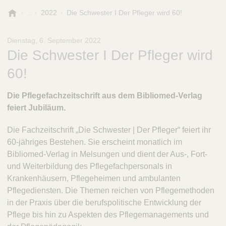
B
2022
Die Schwester I Der Pfleger wird 60!
.
B
Dienstag, 6. September 2022
r
Die Schwester I Der Pfleger wird
a
u
60!
n
-
Die Pflegefachzeitschrift aus dem Bibliomed-Verlag
S
feiert Jubiläum.
t
i
f
Die Fachzeitschrift „Die Schwester | Der Pfleger“ feiert ihr
t
60-jähriges Bestehen. Sie erscheint monatlich im
u
Bibliomed-Verlag in Melsungen und dient der Aus-, Fort-
n
und Weiterbildung des Pflegefachpersonals in
g
Krankenhäusern, Pflegeheimen und ambulanten
Pflegediensten. Die Themen reichen von Pflegemethoden
in der Praxis über die berufspolitische Entwicklung der
Pflege bis hin zu Aspekten des Pflegemanagements und