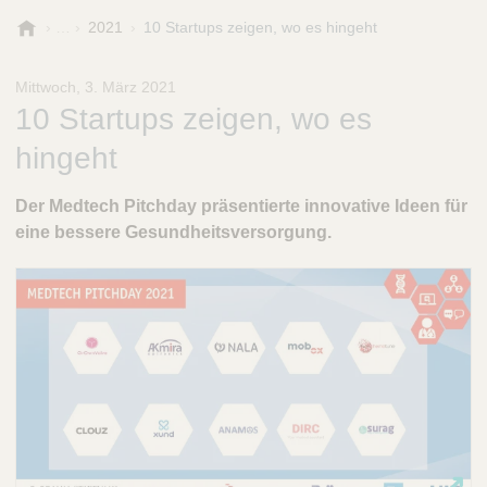
B
2021
10 Startups zeigen, wo es hingeht
.
B
Mittwoch, 3. März 2021
r
10 Startups zeigen, wo es
a
u
hingeht
n
-
Der Medtech Pitchday präsentierte innovative Ideen für
S
eine bessere Gesundheitsversorgung.
t
i
f
t
u
n
g