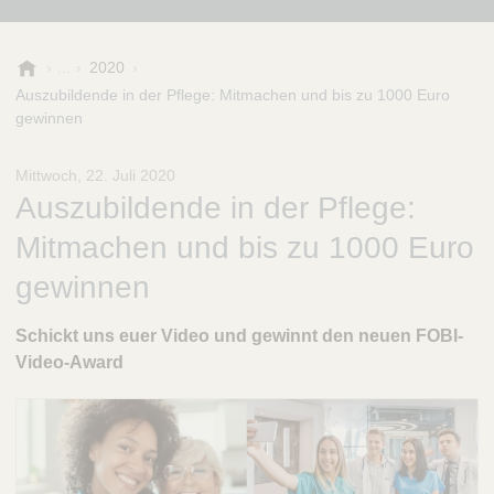
B
2020
.
Auszubildende in der Pflege: Mitmachen und bis zu 1000 Euro
B
gewinnen
r
a
Mittwoch, 22. Juli 2020
u
Auszubildende in der Pflege:
n
-
Mitmachen und bis zu 1000 Euro
S
t
gewinnen
i
f
Schickt uns euer Video und gewinnt den neuen FOBI-
t
Video-Award
u
n
g