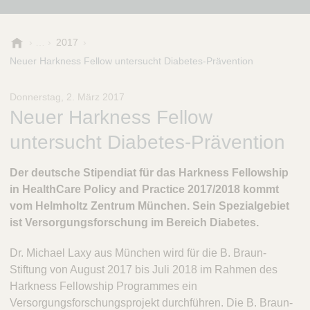
B
2017
.
Neuer Harkness Fellow untersucht Diabetes-Prävention
B
r
Donnerstag, 2. März 2017
a
Neuer Harkness Fellow
u
n
untersucht Diabetes-Prävention
-
S
Der deutsche Stipendiat für das Harkness Fellowship
t
i
in HealthCare Policy and Practice 2017/2018 kommt
f
vom Helmholtz Zentrum München. Sein Spezialgebiet
t
ist Versorgungsforschung im Bereich Diabetes.
u
n
Dr. Michael Laxy aus München wird für die B. Braun-
g
Stiftung von August 2017 bis Juli 2018 im Rahmen des
Harkness Fellowship Programmes ein
Versorgungsforschungsprojekt durchführen. Die B. Braun-